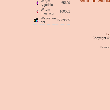
Wróć do widoku
W tym
65690
tygodniu
W tym
100001
miesiącu
Wszystkie
15689835
dni
Li
Copyright ©
Designe