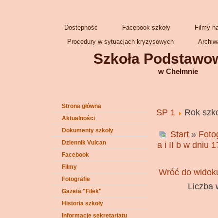
Dostępność
Facebook szkoły
Filmy n
Procedury w sytuacjach kryzysowych
Archiw
Szkoła Podstawow
w Chełmnie
Strona główna
SP 1
Rok szk
Aktualności
Dokumenty szkoły
Start
»
Foto
Dziennik Vulcan
a i II b w dniu 
Facebook
Filmy
Wróć do widoku
Fotografie
Liczba 
Gazeta "Filek"
Historia szkoły
Informacje sekretariatu